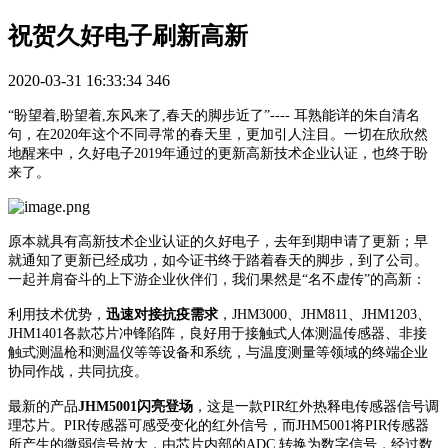
祝贺久好电子刷新高新
2020-03-31 16:33:34
346
“盼望着,
盼望着,东风来了,春天的脚步近了”---- 耳熟能详的朱自清名
句，在2020年这个不同寻常的春天里，更加引人注目。一切在欣欣然
地醒来中，久好电子2019年通过的更新高新技术企业认证，也终于盼
来了。
原本就具有高新技术企业认证的久好电子，去年到期申请了更新；早
就通知了更新已经成功，如今证书终于踏着春天的脚步，到了公司。
一起并肩奋斗的上下游企业伙伴们，我们果然是“名不虚传”的高新：
利用技术优势，
迅速对接抗疫需求
，JHM3000、JHM811、JHM1203、
JHM1401各款芯片冲锋陷阵，良好用于接触式人体测温传感器、非接
触式测温枪和测温仪等等设备和系统，与温度测量等领域的终端企业
协同作战，共同抗疫。
最新的产品
JHM5001闪亮登场
，这是一款PIR红外热释电传感器信号调
理芯片。PIR传感器可感受变化的红外信号，而JHM5001将PIR传感器
所产生的微弱信号放大，由芯片内部的ADC 转换为数字信号，经过数