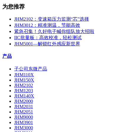
为您推荐
JHM2102：变速箱压力监测“芯”选择
JHM3012：精准测温，节能高效
紧急召集！久好电子喊你组队放大招啦
IIC批量板：高效校准，轻松测试
JHM5001—解锁红外感应新世界
产品
子公司东微产品
JHM110X
JHM150X
JHM2102
JHM1203
JHM140X
JHM2000
JHM2031
JHM2051
JHM9000
JHM3901
JHM3000