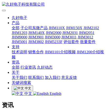
久好电子
产品
全部
子公司东微产品
JHM110X
JHM150X
JHM2102
JHM1203
JHM140X
JHM2000
JHM2031
JHM2051
JHM9000
JHM3901
JHM3000
JHM3011
JHM3012
JHM5001
JHM3802
JHM5233F
评估套件
批量套件
支持
技术说明
销售合作
JHM1101介绍视频
JHM1200介绍视
频
资讯
全部
行业资讯
久好动态
关于
关于我们
联系我们
加入我们
意见反馈
关键词搜索
中文
中文
English
资讯