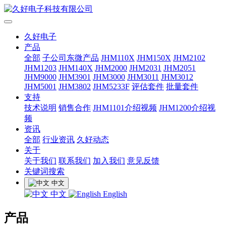
久好电子
产品
全部
子公司东微产品
JHM110X
JHM150X
JHM2102
JHM1203
JHM140X
JHM2000
JHM2031
JHM2051
JHM9000
JHM3901
JHM3000
JHM3011
JHM3012
JHM5001
JHM3802
JHM5233F
评估套件
批量套件
支持
技术说明
销售合作
JHM1101介绍视频
JHM1200介绍视
频
资讯
全部
行业资讯
久好动态
关于
关于我们
联系我们
加入我们
意见反馈
关键词搜索
中文
中文
English
产品