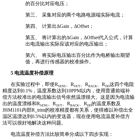
的百分比对应电压；
第三、
采集对应的两个电路电源端实际电流；
第四、
计算出
ΔGain
，
ΔOffset
；
第五、
将计算出的
ΔGain
，
ΔOffset
代入公式，计算
出电流输出实际应该对应的电压输出；
第六、
将实际电压输出百分比作为电桥输出期望
值，再进行传感器的校准操作。
5
电流温度补偿原理
在实验过程中，即使
R
、
R
、
R
、
R
这四个电阻
SENS
OUT
BACK
DD
精度达到
0.1%
，温度系数达到
10PPM
以内，使用普通前端补
偿方法校准出的电流输出信号依然温漂很大。这是因为电流输
出的温度漂移和
R
、
R
、
R
、
R
的温度系数及
SENS
OUT
BACK
DD
JHM1101
内部
R_trim
的校准精度都有关系，使得难以补偿出全
温区温漂达到
0.5%
以内的变送器，现在使用电流温度补偿方
法可以很好地解决这种问题。
电流温度补偿方法比较简单分成以下四步实现：