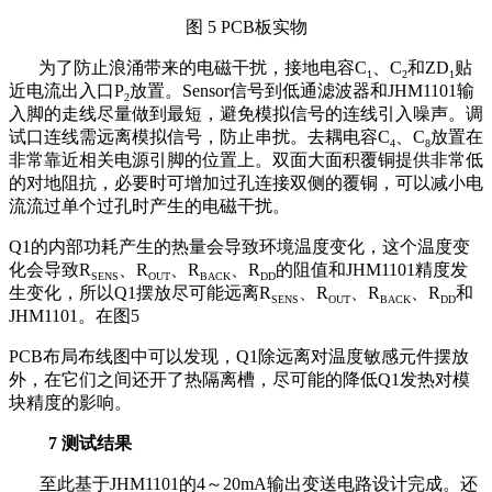
图
5 PCB
板实物
为了防止浪涌带来的电磁干扰，接地电容
C
、
C
和
ZD
贴
1
2
1
近电流出入口
P
放置。
Sensor
信号到低通滤波器和
JHM1101
输
2
入脚的走线尽量做到最短，避免模拟信号的连线引入噪声。调
试口连线需远离模拟信号，防止串扰。去耦电容
C
、
C
放置在
4
8
非常靠近相关电源引脚的位置上。双面大面积覆铜提供非常低
的对地阻抗，必要时可增加过孔连接双侧的覆铜，可以减小电
流流过单个过孔时产生的电磁干扰。
Q1
的内部功耗产生的热量会导致环境温度变化，这个温度变
化会导致
R
、
R
、
R
、
R
的阻值和
JHM1101
精度发
SENS
OUT
BACK
DD
生变化，所以
Q1
摆放尽可能远离
R
、
R
、
R
、
R
和
SENS
OUT
BACK
DD
JHM1101
。在图
5
PCB
布局布线图中可以发现，
Q1
除远离对温度敏感元件摆放
外，在它们之间还开了热隔离槽，尽可能的降低
Q1
发热对模
块精度的影响。
7
测试结果
至此基于
JHM1101
的
4
～
20mA
输出变送电路设计完成。还