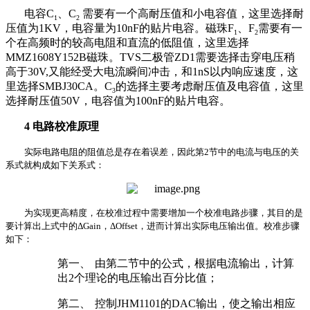
电容
C
、
C
需要有一个高耐压值和小电容值，这里选择耐
1
2
压值为
1KV
，电容量为
10nF
的贴片电容。磁珠
F
、
F
需要有一
1
2
个在高频时的较高电阻和直流的低阻值，这里选择
MMZ1608Y152B
磁珠。
TVS
二极管
ZD1
需要选择击穿电压稍
高于
30V,
又能经受大电流瞬间冲击，和
1nS
以内响应速度，这
里选择
SMBJ30CA
。
C
的选择主要考虑耐压值及电容值，这里
3
选择耐压值
50V
，电容值为
100nF
的贴片电容。
4
电路校准原理
实际电路电阻的阻值总是存在着误差，因此第
2
节中的电流与电压的关
系式就构成如下关系式：
为实现更高精度，在校准过程中需要增加一个校准电路步骤，其目的是
要计算出上式中的
ΔGain
，
ΔOffset
，进而计算出实际电压输出值。
校准步骤
如下：
第一、
由第二节中的公式，根据电流输出，计算
出
2
个理论的电压输出百分比值；
第二、
控制
JHM1101
的
DAC
输出，使之输出相应