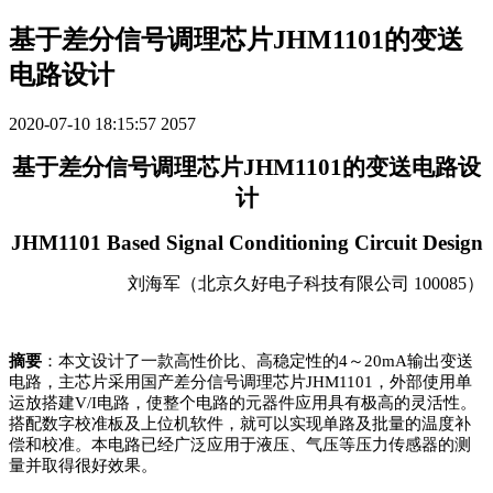
基于差分信号调理芯片JHM1101的变送
电路设计
2020-07-10 18:15:57
2057
基于差分信号调理芯片
JHM1101
的变送电路设
计
JHM1101 Based Signal Conditioning Circuit Design
刘海军（北京久好电子科技有限公司
100085
）
摘要
：本文设计了一款高性价比、高稳定性的
4
～
20mA
输出变送
电路，主芯片采用国产差分信号调理芯片
JHM1101
，外部使用单
运放搭建
V/I
电路，使整个电路的元器件应用具有极高的灵活性。
搭配数字校准板及上位机软件，就可以实现单路及批量的温度补
偿和校准。本电路已经广泛应用于液压、气压等压力传感器的测
量并取得很好效果。