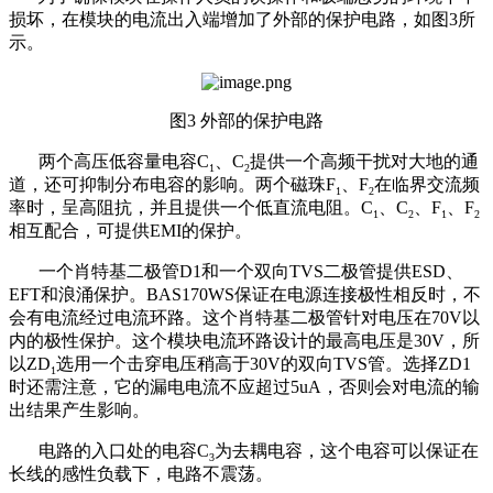
损坏，在模块的电流出入端增加了外部的保护电路，如图
3
所
示。
图3 外部的保护电路
两个高压低容量电容
C
、
C
提供一个高频干扰对大地的通
1
2
道，还可抑制分布电容的影响。两个磁珠
F
、
F
在临界交流频
1
2
率时，呈高阻抗，并且提供一个低直流电阻。
C
、
C
、
F
、
F
1
2
1
2
相互配合，可提供
EMI
的保护。
一个肖特基二极管
D1
和一个双向
TVS
二极管提供
ESD
、
EFT
和浪涌保护。
BAS170WS
保证在电源连接极性相反时，不
会有电流经过电流环路。这个肖特基二极管针对电压在
70V
以
内的极性保护。这个模块电流环路设计的最高电压是
30V
，所
以
ZD
选用一个击穿电压稍高于
30V
的双向
TVS
管。选择
ZD1
1
时还需注意，它的漏电电流不应超过
5uA
，否则会对电流的输
出结果产生影响。
电路的入口处的电容
C
为去耦电容，这个电容可以保证在
3
长线的感性负载下，电路不震荡。