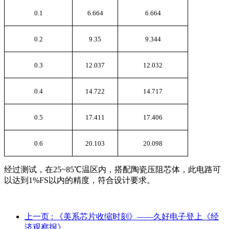
0.1
6.664
6.664
0.2
9.35
9.344
0.3
12.037
12.032
0.4
14.722
14.717
0.5
17.411
17.406
0.6
20.103
20.098
经过测试，在
25~85
℃温区内，搭配陶瓷压阻芯体，此电路可
以达到
1%FS
以内的精度，符合设计要求。
上一页
: 《美系芯片收缩时刻》——久好电子登上《经
济观察报》