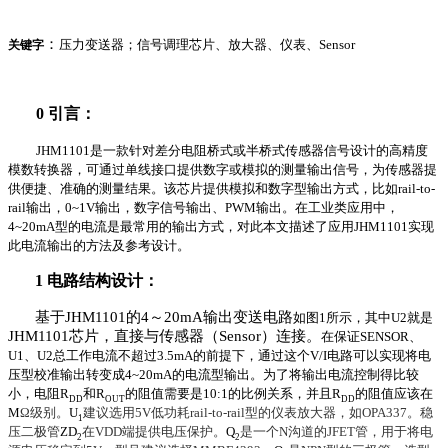
：
压力变送器；信号调理芯片、放大器、仪表、
Sensor
关键字
0
引言：
JHM1101
是一款针对差分电阻桥式或半桥式传感器信号设计的高精度
模数转换器，可通过单线接口提供数字或模拟的测量输出信号，为传感器提
供便捷、准确的测量结果。该芯片提供模拟和数字型输出方式，比如
rail-to-
rail
输出，
0~1V
输出，数字信号输出、
PWM
输出。在工业类应用中，
4~20mA
型的电流是最常用的输出方式，对此本文描述了应用
JHM1101
实现
此电流输出的方法及参考设计。
1
电路结构设计：
基于
JHM1101
的
4
～
20mA
输出变送电路
如图
1
所示，其中
U2
就是
JHM1101
芯片，直接与传感器（
Sensor
）连接。
在保证
SENSOR
、
U1
、
U2
总工作电流不超过
3.5mA
的前提下，通过这个
V/I
电路可以实现将电
压型校准输出转变成
4~20mA
的电流型输出。为了将输出电流控制得比较
小，电阻
R
和
R
的阻值需要是
10:1
的比例关系，并且
R
的阻值应该在
DD
OUT
DD
M
Ω
级别。
U
建议选用
5V
低功耗
rail-to-rail
型的仪表放大器，如
OPA337
。稳
1
压二极管
ZD
在
VDD
端提供电压保护。
Q
是一个
N
沟道的
JFET
管，用于将电
2
2