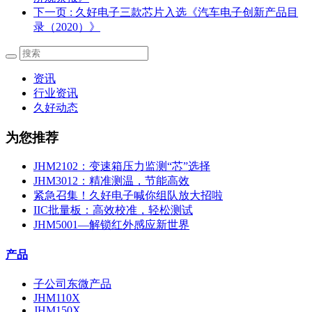
下一页
: 久好电子三款芯片入选《汽车电子创新产品目
录（2020）》
资讯
行业资讯
久好动态
为您推荐
JHM2102：变速箱压力监测“芯”选择
JHM3012：精准测温，节能高效
紧急召集！久好电子喊你组队放大招啦
IIC批量板：高效校准，轻松测试
JHM5001—解锁红外感应新世界
产品
子公司东微产品
JHM110X
JHM150X