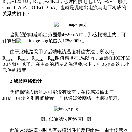
R
=120K
Ω
，
R
=24K
Ω
，芯片的供电电压
V
=5V
，那么
OUT
BACK
DD
Gain=0.2mA
，
Offset=2mA
。也就是说输出电流与电压构成的
关系式如下：
当期望的电流输出范围是
4~20mA
时，那么根据上式，可
计算出
范围为
10%~90%
。
由于此电路采用了后端电流温度补偿方法，所以
R
、
E
R
、
R
、
R
、
R
阻值精度在
1%
以内，温漂在
100PPM
SENS
OUT
BACK
DD
以内就可以了。在更高的精度及温漂要求下，可以提高这几个
元件的精度。
2
滤波网络
设计
为确保输入信号尽可能没有噪声，在传感器输出与
JHM1101
输入引脚间放置一个低通滤波网络，如图
2
所示。
图2 低通滤波网络原理图
此输入滤波器同时具有共模组件和差模组件。由于传感器