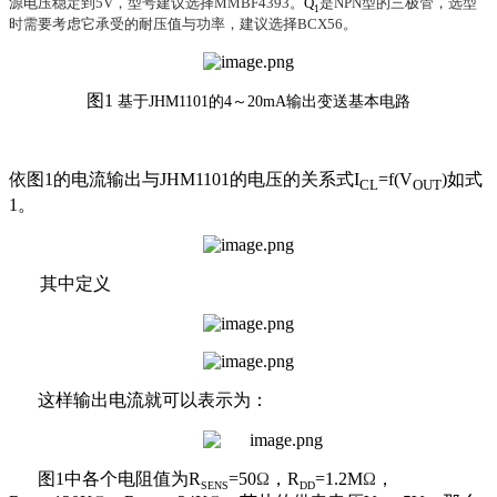
源电压稳定到
5V
，型号建议选择
MMBF4393
。
Q
是
NPN
型的三极管，选型
1
时需要考虑它承受的耐压值与功率，建议选择
BCX56
。
图1
基于JHM1101的4～20mA输出变送
基本电路
依图
1
的电流输出与
JHM1101
的电压的关系式
I
=f(V
)
如式
CL
OUT
1
。
其中定义
这样输出电流就可以表示为：
图
1
中各个电阻值为
R
=50
Ω
，
R
=1.2M
Ω
，
SENS
DD