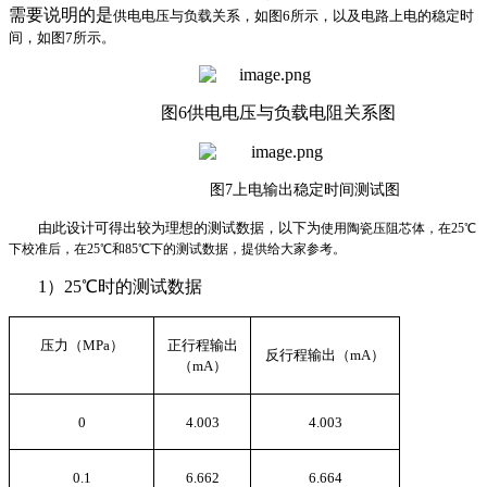
需要说明的是
供电电压与负载关系，如图
6
所示，以及电路上电的稳定时
间，如图
7
所示。
图6供电电压与负载电阻关系图
图7上电输出稳定时间测试图
由此设计可得出较为理想的测试数据，以下为
使用陶瓷压阻芯体，在25℃
下校准后，在25℃和85℃下的测试数据，提供给大家参考。
1
）
25
℃时的测试数据
压力（
MPa
）
正行程输出
反行程输出（
mA
）
（
mA
）
0
4.003
4.003
0.1
6.662
6.664