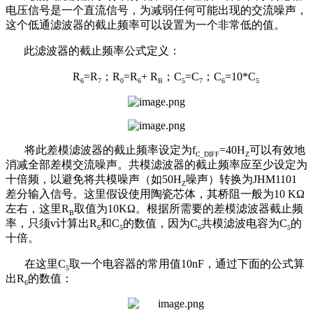
电压信号是一个直流信号，为减弱任何可能出现的交流噪声，
这个低通滤波器的截止频率可以设置为一个非常低的值。
此滤波器的截止频率公式定义：
R
=R
；
R
=R
+ R
；
C
=C
；
C
=10*C
6
7
0
6
B
5
7
6
5
将此差模滤波器的截止频率设定为
f
=40H
可以有效地
C_DIFF
Z
消减全部差模交流噪声。共模滤波器的截止频率应至少设定为
十倍频，以避免将共模噪声（如
50H
噪声）转换为
JHM1101
Z
差分输入信号。这里假设使用陶瓷芯体，其桥阻一般为
10 K
Ω
左右，这里
R
取值为
10K
Ω
。
根据所需要的差模滤波器截止频
B
率，
只
须
v
计算出
R
和
C
的数值，因为
C
共模滤波电容为
C
的
6
5
6
5
十倍。
在这里
C
取一个电容器的常用值
10nF
，通过下面的公式算
5
出
R
的数值：
6