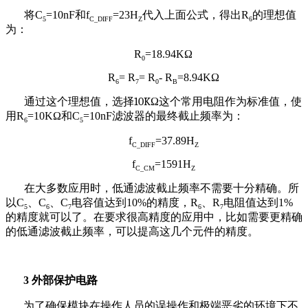
将
C
=10nF
和
f
=23H
代入上面公式，得出
R
的理想值
5
C_DIFF
Z
6
为：
R
=18.94K
Ω
0
R
= R
= R
- R
=8.94K
Ω
6
7
0
B
通过这个理想值，选择
10KΩ
这个常用电阻作为标准值，使
用
R
=10K
Ω
和
C
=10nF
滤波器的最终截止频率为：
6
5
f
=37.89H
C_DIFF
Z
f
=1591H
C_CM
Z
在大多数应用时，低通滤波截止频率不需要十分精确。所
以
C
、
C
、
C
电容值达到
10%
的精度，
R
、
R
电阻值达到
1%
5
6
7
6
7
的精度就可以了。在要求很高精度的应用中，比如需要更精确
的低通滤波截止频率，可以提高这几个元件的精度。
3
外部保护电路
为了确保模块在操作人员的误操作和极端恶劣的环境下不