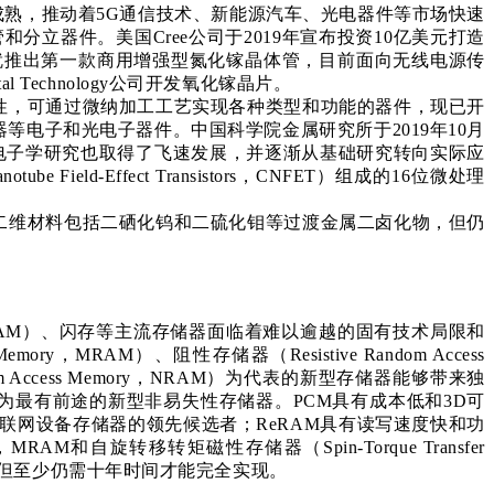
成熟，推动着5G通信技术、新能源汽车、光电器件等市场快速
立器件。美国Cree公司于2019年宣布投资10亿美元打造
年就推出第一款商用增强型氮化镓晶体管，目前面向无线电源传
Technology公司开发氧化镓晶片。
性，可通过微纳加工工艺实现各种类型和功能的器件，现已开
电子和光电子器件。中国科学院金属研究所于2019年10月
基电子学研究也取得了飞速发展，并逐渐从基础研究转向实际应
ld-Effect Transistors，CNFET）组成的16位微处理
二维材料包括二硒化钨和二硫化钼等过渡金属二卤化物，但仍
 Memory，DRAM）、闪存等主流存储器面临着难以逾越的固有技术局限和
emory，MRAM）、阻性存储器（Resistive Random Access
Random Access Memory，NRAM）为代表的新型存储器能够带来独
为最有前途的新型非易失性存储器。PCM具有成本低和3D可
联网设备存储器的领先候选者；ReRAM具有读写速度快和功
和自旋转移转矩磁性存储器（Spin-Torque Transfer
潜在替代品，但至少仍需十年时间才能完全实现。