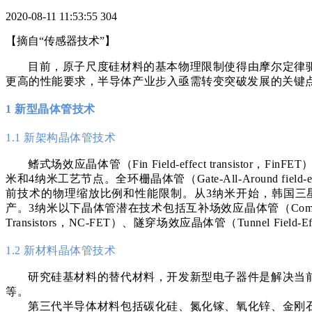
2020-08-11 11:53:55
304
【摘自“传感器技术”】
目前，原子尺度硅材料的基本物理限制使得由摩尔定律
更高的性能要求，半导体产业步入亟需转变突破发展的关键
1 新型晶体管技术
1.1 新架构晶体管技术
鳍式场效应晶体管（Fin Field-effect trans
米和4纳米工艺节点。全环栅晶体管（Gate-All-Around fi
前技术的物理缩放比例和性能限制。从3纳米开始，韩国三星电子
产。3纳米以下晶体管潜在技术包括互补场效应晶体管（Complementary F
Transistors，NC-FET）、隧穿场效应晶体管（Tunnel Field-Eff
1.2 新材料晶体管技术
研究硅基材料的替代材料，开发新型电子器件是解决当
等。
第三代半导体材料包括碳化硅、氮化镓、氧化锌、金刚