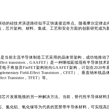
驱动的硅技术演进路径似乎正快速接近终点。随着摩尔定律走
点，芯片架构、材料、集成、工艺和安全方面的创新研究成为
istor，FinFET）是当前主流半导体制造工艺采用的晶体管架构，
eld-effect transistors，GAAFET）是一种继续
将放弃FinFET架构转向GAAFET架构，计划在2020年底
ield-Effect Transistors，CFET）、垂直纳米线晶体管、负电
ect Transistor，TFET）等。
前芯片发展瓶颈的另一种解决方法。当前，替代性半导体材料
石、氮化铝、氧化镓等为代表的宽禁带半导体材料，可实现高