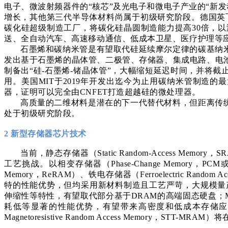
电子、微波射频器件的“核芯”及光电子和微电子产业的“新
增长，其他第三代半导体材料尚属于初级研究阶段。德国英飞凌
碳化硅超级制造工厂，将碳化硅晶圆制造能力提高30倍，以
送、全自动汽车、高速移动通信、低成本卫星、医疗护理等应用提供10
石墨烯和碳纳米管是有望取代硅延续摩尔定律的碳基纳
发出基于石墨烯的晶体管、二极管、存储器、集成电路、电池
制备出“硅-石墨烯-锗晶体管”，大幅缩短延迟时间，并将
用。美国MIT于2019年开发出迄今为止用碳纳米管制造的最大计算机芯片，
器，证明可以完全由CNFET打造超越硅的微处理器。
高质量的二维材料是潜在的下一代替代材料，但距离传
处于初级研究阶段。
2 新型存储器芯片技术
当前，静态存储器（Static Random-Access Mem
工艺挑战。以相变存储器（Phase-Change Memory，PCM或PCRA
Memory，ReRAM）、铁电存储器（Ferroelectric Rando
特的性能优势，但均采用新材料制造且工艺严苛，大规模量产
伸缩性等特性，有望取代部分基于DRAM的高端固态硬盘；
耗低等显著的性能优势，有望带来高密度和低成本存储应用。据美国数据
Magnetoresistive Random Access Memo