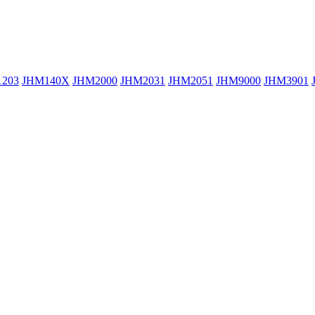
203
JHM140X
JHM2000
JHM2031
JHM2051
JHM9000
JHM3901