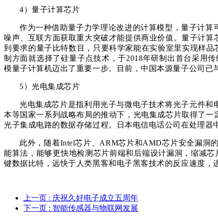
4）量子计算芯片
作为一种借助量子力学理论改进的计算模型，量子计算
噪声、互联方面获取重大突破才能提供商业价值。量子计算
到要求的量子比特数目，只要科学家能在实验室里实现样品芯
制方面就选择了硅量子点技术，于2018年研制出首台采用
模量子计算机迈出了重要一步。目前，中国本源量子公司已
5）光电集成芯片
光电集成芯片是指利用光子与微电子技术将光子元件和
本等国家一系列战略布局的推动下，光电集成芯片取得了一
光子集成电路的数据存储过程。日本电信电话公司在处理器
此外，随着Intel芯片、ARM芯片和AMD芯片安全
能算法，能够更快地检测芯片前端和后端设计漏洞，缩减芯片
键数据比特，远快于人类黑客和电子黑客技术的反应速度，
上一页
: 庆祝久好电子成立五周年
下一页
: 智能传感器与物联网发展