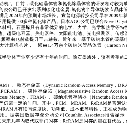
发动机”。目前，碳化硅晶体管和氮化镓晶体管的研发相对较为
公司已开发出系列碳化硅金属-氧化物半导体场效应晶体管和分
满足2024年的预期市场增长。宜普电源转换公司早在2009
0多种氮化镓产品。日本AGC公司已联合Novel Crystal 
米材料。石墨烯具有非常优异的电学、力学、光学和热学等特
、超级电容器、热电器件、太阳能电池、光电探测器、传感器等
截止频率由兆赫兹提升至吉赫兹。近年来，基于碳纳米管的碳
一颗由1.4万余个碳纳米管晶体管（Carbon Nanotube Fie
统半导体产业至少还有十年的时间。除石墨烯外，较有希望的
ory，SRAM）、动态存储器（Dynamic Random-Access
M）、磁性存储器（Magnetoresistive Random Access M
m Access Memory，FRAM）、碳纳米管存储器（Nanotube 
仍需一定的时间。其中，PCM、MRAM、ReRAM是普遍认
MRAM具有读写速度快、功耗低、成本低等特性，正在成为物
存储分析公司Coughlin Associates报告显示，MRAM
ry，STT-MRAM）将在未来几年内取代或非门闪存；ReRAM是闪存的