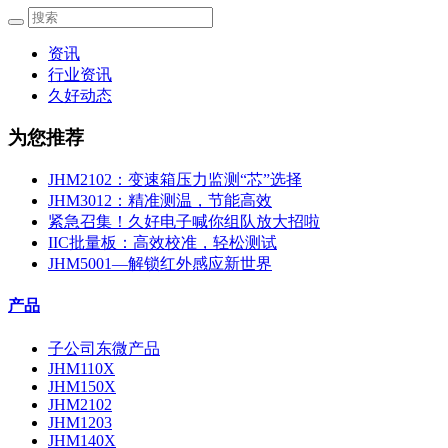
资讯
行业资讯
久好动态
为您推荐
JHM2102：变速箱压力监测“芯”选择
JHM3012：精准测温，节能高效
紧急召集！久好电子喊你组队放大招啦
IIC批量板：高效校准，轻松测试
JHM5001—解锁红外感应新世界
产品
子公司东微产品
JHM110X
JHM150X
JHM2102
JHM1203
JHM140X