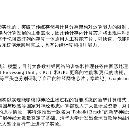
步实现的，突破了传统存储与计算分离架构对运算能力的限制
存内计算发展的主要需求，因此预计存内计算芯片将出现两种
基于忆阻器阵列的存算一体通用人工智能芯片，可快速、低能
片系统演示顺利完成，具有边缘计算和推理能力。
，目前大多数神经网络的训练和推理任务由图形处理器（Graphic
Processing Unit，CPU）和GPU更高的性能和更低的
华为、阿里等巨头也分别研制了自己的神经网络芯片，寒武纪、Grap
架构以实现能够模拟神经生物过程的智能系统的新型计算模式
美国与欧盟等国家对神经形态计算都投入了大量研发资源，麻省
阶段。英特尔推出一款名为“Pohoiki Beach”的新型神
扩展神经元数量奠定了基础。清华大学开发出全球首款异构融合
无人驾驶自行车上进行了实验。