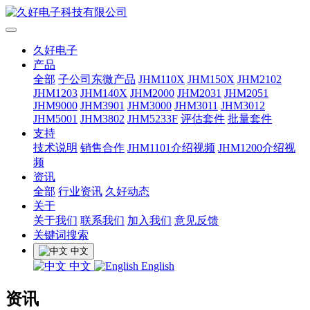
久好电子
产品
全部
子公司东微产品
JHM110X
JHM150X
JHM2102
JHM1203
JHM140X
JHM2000
JHM2031
JHM2051
JHM9000
JHM3901
JHM3000
JHM3011
JHM3012
JHM5001
JHM3802
JHM5233F
评估套件
批量套件
支持
技术说明
销售合作
JHM1101介绍视频
JHM1200介绍视
频
资讯
全部
行业资讯
久好动态
关于
关于我们
联系我们
加入我们
意见反馈
关键词搜索
中文
中文
English
资讯