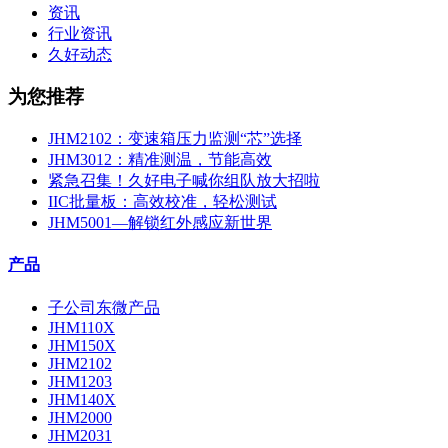
资讯
行业资讯
久好动态
为您推荐
JHM2102：变速箱压力监测“芯”选择
JHM3012：精准测温，节能高效
紧急召集！久好电子喊你组队放大招啦
IIC批量板：高效校准，轻松测试
JHM5001—解锁红外感应新世界
产品
子公司东微产品
JHM110X
JHM150X
JHM2102
JHM1203
JHM140X
JHM2000
JHM2031