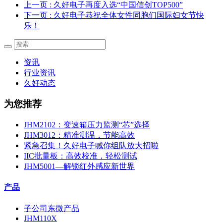
上一页
: 久好电子再度入选“中国信创TOP500”
下一页
: 久好电子恭祝全体女性同胞们国际妇女节快
乐！
资讯
行业资讯
久好动态
为您推荐
JHM2102：变速箱压力监测“芯”选择
JHM3012：精准测温，节能高效
紧急召集！久好电子喊你组队放大招啦
IIC批量板：高效校准，轻松测试
JHM5001—解锁红外感应新世界
产品
子公司东微产品
JHM110X