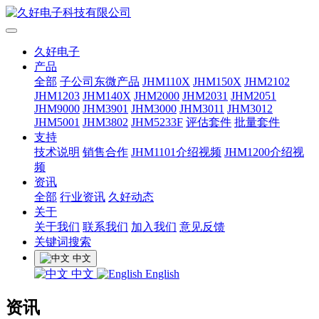
久好电子
产品
全部
子公司东微产品
JHM110X
JHM150X
JHM2102
JHM1203
JHM140X
JHM2000
JHM2031
JHM2051
JHM9000
JHM3901
JHM3000
JHM3011
JHM3012
JHM5001
JHM3802
JHM5233F
评估套件
批量套件
支持
技术说明
销售合作
JHM1101介绍视频
JHM1200介绍视
频
资讯
全部
行业资讯
久好动态
关于
关于我们
联系我们
加入我们
意见反馈
关键词搜索
中文
中文
English
资讯