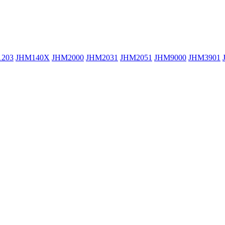
203
JHM140X
JHM2000
JHM2031
JHM2051
JHM9000
JHM3901