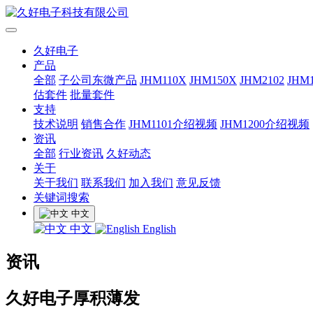
久好电子
产品
全部
子公司东微产品
JHM110X
JHM150X
JHM2102
JHM1
估套件
批量套件
支持
技术说明
销售合作
JHM1101介绍视频
JHM1200介绍视频
资讯
全部
行业资讯
久好动态
关于
关于我们
联系我们
加入我们
意见反馈
关键词搜索
中文
中文
English
资讯
久好电子厚积薄发