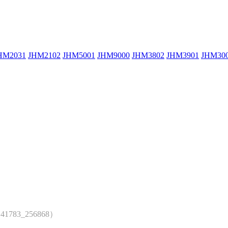
HM2031
JHM2102
JHM5001
JHM9000
JHM3802
JHM3901
JHM30
41783_256868）