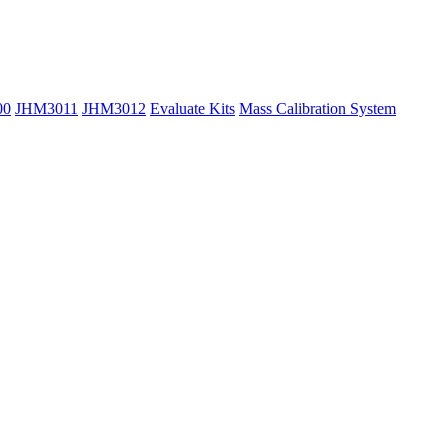
00
JHM3011
JHM3012
Evaluate Kits
Mass Calibration System