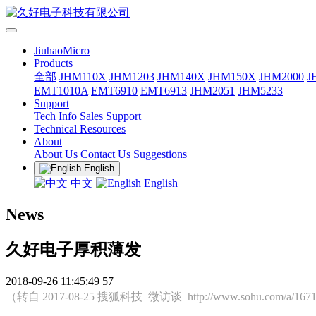
JiuhaoMicro
Products
全部
JHM110X
JHM1203
JHM140X
JHM150X
JHM2000
J
EMT1010A
EMT6910
EMT6913
JHM2051
JHM5233
Support
Tech Info
Sales Support
Technical Resources
About
About Us
Contact Us
Suggestions
English
中文
English
News
久好电子厚积薄发
2018-09-26 11:45:49
57
（转自 2017-08-25 搜狐科技 微访谈 http://www.sohu.com/a/1671